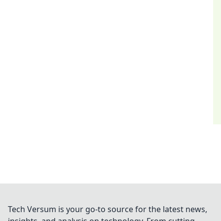
Tech Versum is your go-to source for the latest news,