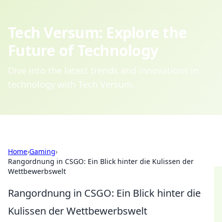
Tech Versum: Explore the
Future of Technology
Dive into the latest trends and innovations in
technology with Tech Versum.
Home
›
Gaming
›
Rangordnung in CSGO: Ein Blick hinter die Kulissen der
Wettbewerbswelt
Rangordnung in CSGO: Ein Blick hinter die
Kulissen der Wettbewerbswelt