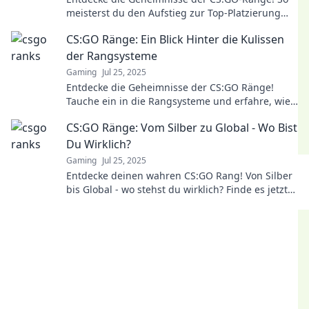
meisterst du den Aufstieg zur Top-Platzierung
und vermeidest den Absturz!
CS:GO Ränge: Ein Blick Hinter die Kulissen
der Rangsysteme
Gaming
Jul 25, 2025
Entdecke die Geheimnisse der CS:GO Ränge!
Tauche ein in die Rangsysteme und erfahre, wie
du zum Elite-Spieler wirst!
CS:GO Ränge: Vom Silber zu Global - Wo Bist
Du Wirklich?
Gaming
Jul 25, 2025
Entdecke deinen wahren CS:GO Rang! Von Silber
bis Global - wo stehst du wirklich? Finde es jetzt
heraus und steigere dein Spiel!