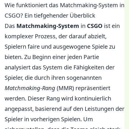
Wie funktioniert das Matchmaking-System in
CSGO? Ein tiefgehender Überblick
Das
Matchmaking-System
in
CSGO
ist ein
komplexer Prozess, der darauf abzielt,
Spielern faire und ausgewogene Spiele zu
bieten. Zu Beginn einer jeden Partie
analysiert das System die Fähigkeiten der
Spieler, die durch ihren sogenannten
Matchmaking-Rang
(MMR) repräsentiert
werden. Dieser Rang wird kontinuierlich
angepasst, basierend auf den Leistungen der
Spieler in vorherigen Spielen. Um