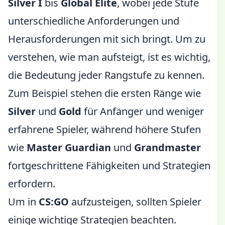
Silver I
bis
Global Elite
, wobei jede Stufe
unterschiedliche Anforderungen und
Herausforderungen mit sich bringt. Um zu
verstehen, wie man aufsteigt, ist es wichtig,
die Bedeutung jeder Rangstufe zu kennen.
Zum Beispiel stehen die ersten Ränge wie
Silver
und
Gold
für Anfänger und weniger
erfahrene Spieler, während höhere Stufen
wie
Master Guardian
und
Grandmaster
fortgeschrittene Fähigkeiten und Strategien
erfordern.
Um in
CS:GO
aufzusteigen, sollten Spieler
einige wichtige Strategien beachten.