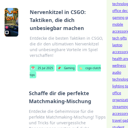
technolog
office dec
Nervenkitzel in CSGO:
gaming gi
Taktiken, die dich
mobile
unbesiegbar machen
accessori
Entdecke die besten Taktiken in CSGO,
tech gifts
die dir den ultimativen Nervenkitzel
laptop
und unbesiegbare Vorteile im Spiel
accessori
verschaffen!
health an
wellness
📅
25 Jul 2025
📌
Gaming
🏷️
csgo clutch
audio
tips
technolog
lighting ti
Schaffe dir die perfekte
office
organizat
Matchmaking-Mischung
streamin
Entdecke die Geheimnisse für die
accessori
perfekte Matchmaking-Mischung! Tipps
travel ga
und Tricks für unvergessliche
student