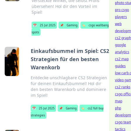
Versteckte Winkel, die selbst Profis
photo stu
übersehen! Hol dir den Vorteil im
pro csgo
Spiel!
players
web
📅
25 Jul 2025
📌
Gaming
🏷️
csgo wallbang
developm
spots
cs2 graph
google
Einkaufsbummel im Spiel: CS2
analytics
Strategien für den besten
cs2 map
guides
Warenkorb
low carb d
Entdecke unschlagbare CS2 Strategien
video ga
für deinen Einkaufsbummel! Hol dir
cs2 ranks
den besten Warenkorb und dominiere
csgo offic
im Spiel!
map
php
📅
25 Jul 2025
📌
Gaming
🏷️
cs2 full buy
developm
strategies
csgo tea
tactics