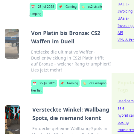
UAE E-
📅
25 Jul 2025
📌
Gaming
🏷️
cs2 strafe
Invoicing
jumping
UAE E-
Invoicing
Von Platin bis Bronze: CS2
API
VPN & Pri
Waffen im Duell
Entdecke die ultimative Waffen-
Duellentwicklung in CS2! Platin trifft
auf Bronze – welcher Rang triumphiert?
Lies jetzt mehr!
Popula
📅
25 Jul 2025
📌
Gaming
🏷️
cs2 weapon
Tags
tier list
used cars
sale
Versteckte Winkel: Wallbang
hybrid ca
Spots, die niemand kennt
boxing
Entdecke geheime Wallbang-Spots in
movie re