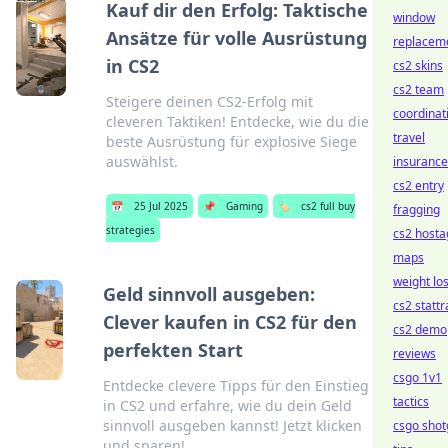
Kauf dir den Erfolg: Taktische
window
Ansätze für volle Ausrüstung
replacem
in CS2
cs2 skins
cs2 team
Steigere deinen CS2-Erfolg mit
coordinat
cleveren Taktiken! Entdecke, wie du die
travel
beste Ausrüstung für explosive Siege
auswählst.
insurance
cs2 entry
📅
25 Jul 2025
📌
Gaming
🏷️
cs2 full buy
fragging
strategies
cs2 hosta
maps
weight los
Geld sinnvoll ausgeben:
cs2 stattr
Clever kaufen in CS2 für den
cs2 demo
perfekten Start
reviews
csgo 1v1
Entdecke clevere Tipps für den Einstieg
tactics
in CS2 und erfahre, wie du dein Geld
sinnvoll ausgeben kannst! Jetzt klicken
csgo sho
und sparen!