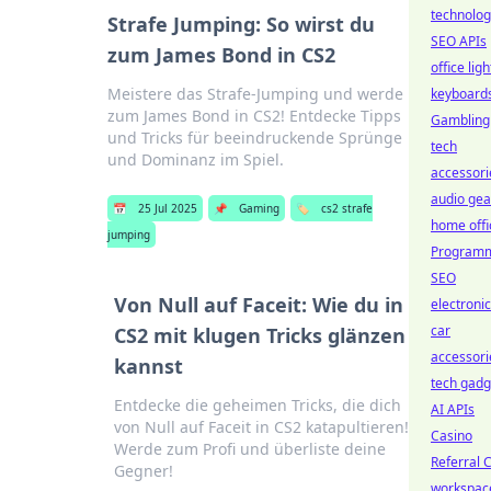
technolog
Strafe Jumping: So wirst du
SEO APIs
zum James Bond in CS2
office ligh
Meistere das Strafe-Jumping und werde
keyboard
zum James Bond in CS2! Entdecke Tipps
Gambling
und Tricks für beeindruckende Sprünge
tech
und Dominanz im Spiel.
accessori
audio gea
📅
25 Jul 2025
📌
Gaming
🏷️
cs2 strafe
home offi
jumping
Programm
SEO
Von Null auf Faceit: Wie du in
electroni
car
CS2 mit klugen Tricks glänzen
accessori
kannst
tech gadg
Entdecke die geheimen Tricks, die dich
AI APIs
von Null auf Faceit in CS2 katapultieren!
Casino
Werde zum Profi und überliste deine
Referral 
Gegner!
workspac