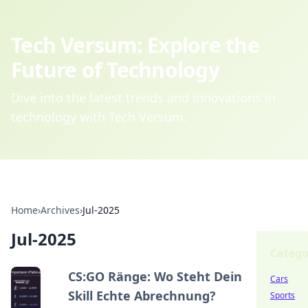
Tech Versum: Explore the
Future of Technology
Dive into the latest trends and innovations in
technology with Tech Versum.
Home
›
Archives
›
Jul-2025
Jul-2025
Catego
CS:GO Ränge: Wo Steht Dein
Cars
Skill Echte Abrechnung?
Sports