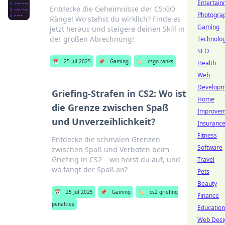
Entertai
Entdecke die Geheimnisse der CS:GO
Photogra
Ränge! Wo stehst du wirklich? Finde es
Gaming
jetzt heraus und steigere deinen Skill in
der großen Abrechnung!
Technolo
SEO
📅
25 Jul 2025
📌
Gaming
🏷️
csgo ranks
Health
Web
Developm
Griefing-Strafen in CS2: Wo ist
Home
die Grenze zwischen Spaß
Improve
und Unverzeihlichkeit?
Insuranc
Fitness
Entdecke die schmalen Grenzen
Software
zwischen Spaß und Verboten beim
Griefing in CS2 – wo hörst du auf, und
Travel
wo fängt der Spaß an?
Pets
Beauty
📅
25 Jul 2025
📌
Gaming
🏷️
cs2 griefing
Finance
penalties
Education
Web Desi