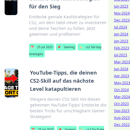
für den Sieg
Jun-2023
Nov-2024
Entdecke geniale Kaufstrategien für
Dec-2023
CS2, um dein Geld clever zu investieren
Jul-2024
und deine Taschen zu füllen. Jetzt
gewinnen und profitieren!
Jan-2024
Jan-2023
📅
25 Jul 2025
📌
Gaming
🏷️
cs2 full buy
Feb-2023
strategies
Jul-2023
Mar-2023
Jun-2024
YouTube-Tipps, die deinen
Apr-2023
CS2-Skill auf das nächste
May-202
Level katapultieren
Oct-2024
Mar-2024
Steigere deinen CS2-Skill mit diesen
Oct-2023
geheimen YouTube-Tipps! Entdecke die
besten Tricks für unschlagbare Gamer-
Sep-2023
Strategien!
Aug-2023
Dec-2022
📅
25 Jul 2025
📌
Gaming
🏷️
cs2 YouTube