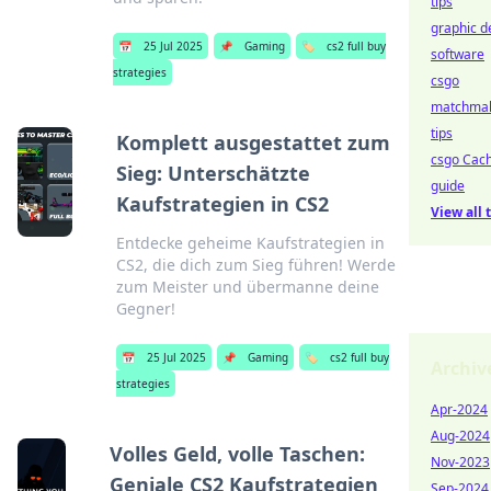
tips
graphic d
📅
25 Jul 2025
📌
Gaming
🏷️
cs2 full buy
software
strategies
csgo
matchma
tips
Komplett ausgestattet zum
csgo Cac
Sieg: Unterschätzte
guide
Kaufstrategien in CS2
View all 
Entdecke geheime Kaufstrategien in
CS2, die dich zum Sieg führen! Werde
zum Meister und übermanne deine
Gegner!
📅
25 Jul 2025
📌
Gaming
🏷️
cs2 full buy
Archiv
strategies
Apr-2024
Aug-2024
Volles Geld, volle Taschen:
Nov-2023
Geniale CS2 Kaufstrategien
Sep-2024