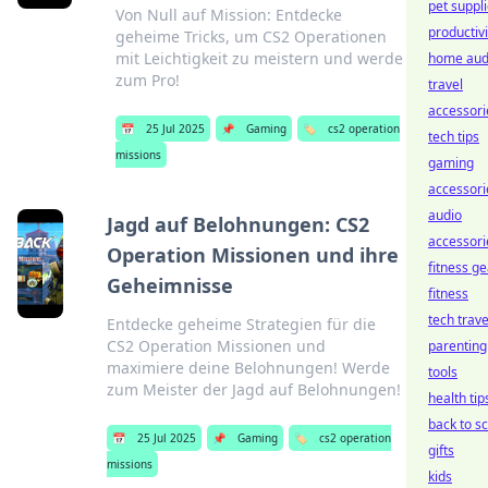
pet suppl
Von Null auf Mission: Entdecke
productivi
geheime Tricks, um CS2 Operationen
mit Leichtigkeit zu meistern und werde
home aud
zum Pro!
travel
accessori
📅
25 Jul 2025
📌
Gaming
🏷️
cs2 operation
tech tips
missions
gaming
accessori
audio
Jagd auf Belohnungen: CS2
accessori
Operation Missionen und ihre
fitness ge
Geheimnisse
fitness
tech trave
Entdecke geheime Strategien für die
CS2 Operation Missionen und
parenting
maximiere deine Belohnungen! Werde
tools
zum Meister der Jagd auf Belohnungen!
health tip
back to s
📅
25 Jul 2025
📌
Gaming
🏷️
cs2 operation
gifts
missions
kids