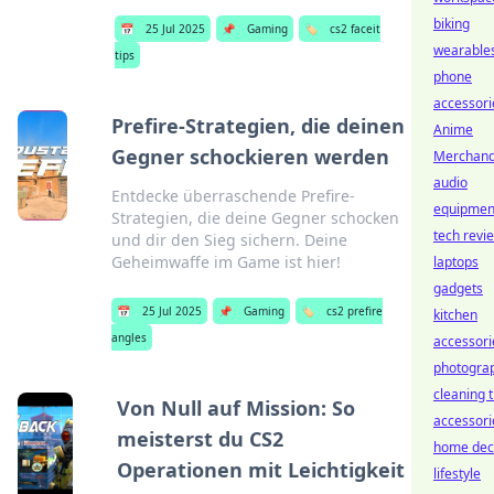
biking
📅
25 Jul 2025
📌
Gaming
🏷️
cs2 faceit
wearable
tips
phone
accessori
Prefire-Strategien, die deinen
Anime
Gegner schockieren werden
Merchand
audio
Entdecke überraschende Prefire-
equipmen
Strategien, die deine Gegner schocken
tech revi
und dir den Sieg sichern. Deine
Geheimwaffe im Game ist hier!
laptops
gadgets
📅
25 Jul 2025
📌
Gaming
🏷️
cs2 prefire
kitchen
angles
accessori
photogra
cleaning t
Von Null auf Mission: So
accessori
meisterst du CS2
home dec
Operationen mit Leichtigkeit
lifestyle