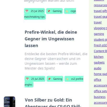
Begegnungen warten auf dich!
resource
travel gift
📅
25 Jul 2025
📌
Gaming
🏷️
csgo
travel ge
matchmaking tips
travel
vlogging t
Prefire-Winkel, die deine
gaming
Gegner im Ungewissen
student gi
lassen
Fresh pS
Content B
Entdecke die besten Prefire-Winkel, die
kitchen
deine Gegner überraschen und im
gadgets
Ungewissen lassen – werde zum
Meister des Spiels!
audio
home gad
📅
25 Jul 2025
📌
Gaming
🏷️
cs2 prefire
office
angles
accessori
office set
business
Von Silber zu Gold: Ein
accessori
Abenteuer der CS:GO Skill-