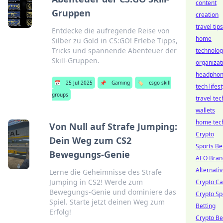
content
Gruppen
creation
travel tips
Entdecke die aufregende Reise von
home
Silber zu Gold in CS:GO! Erlebe Tipps,
Tricks und spannende Abenteuer der
technolog
Skill-Gruppen.
organizat
headpho
📅
25 Jul 2025
📌
Gaming
🏷️
csgo skill
tech lifest
groups
travel tec
wallets
home tec
Von Null auf Strafe Jumping:
Crypto
Dein Weg zum CS2
Sports Be
Bewegungs-Genie
AEO Bran
Alternati
Lerne die Geheimnisse des Strafe
Jumping in CS2! Werde zum
Crypto Ca
Bewegungs-Genie und dominiere das
Crypto Sp
Spiel. Starte jetzt deinen Weg zum
Betting
Erfolg!
Crypto Be